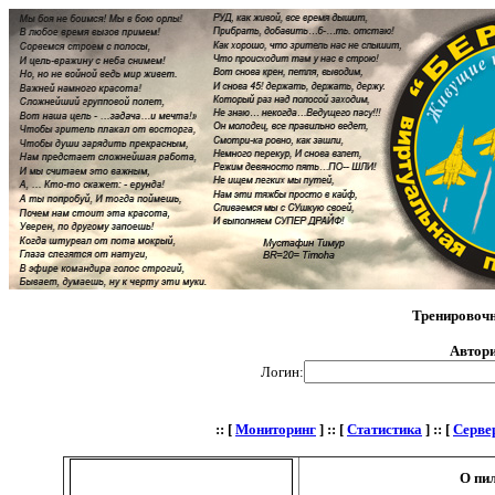
Тренировоч
Автори
Логин:
:: [
Мониторинг
] :: [
Статистика
] :: [
Серве
О пи