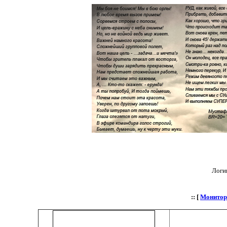
Логи
:: [
Монитор