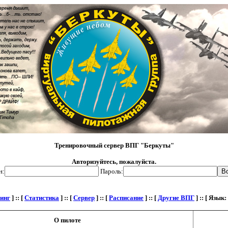
Тренировочный сервер ВПГ "Беркуты"
Авторизуйтесь, пожалуйста.
н:
Пароль:
инг
] :: [
Статистика
] :: [
Сервер
] :: [
Расписание
] :: [
Другие ВПГ
] :: [ Язык:
О пилоте