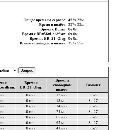
Общее время на сервере:
452ч 25м
Время в полёте:
357ч 55м
Время с Buran:
0ч 0м
Время с BR=56=Lordfran:
0ч 0м
Время с BR=21=Oleg:
0ч 0м
Время в свободном полете:
357ч 55м
Время в
мя с
Время с
свободном
Самолёт
ordfran:
BR=21=Oleg:
полете:
мин.
0 мин.
13 мин.
Su-27
мин.
0 мин.
13 мин.
Su-27
мин.
0 мин.
74 мин.
Su-27
мин.
0 мин.
74 мин.
Su-27
мин.
0 мин.
65 мин.
Su-27
мин.
0 мин.
65 мин.
Su-27
мин.
0 мин.
41 мин.
Su-27