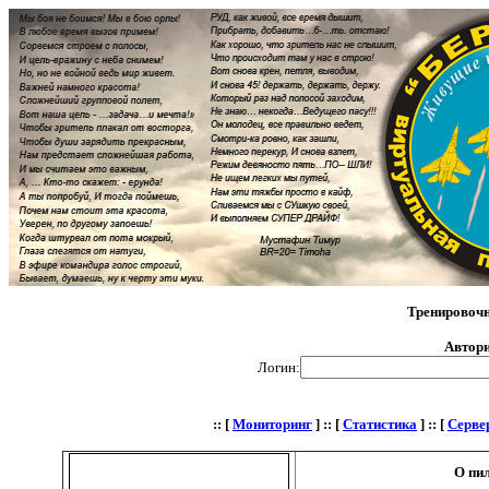
Тренировоч
Автори
Логин:
:: [
Мониторинг
] :: [
Статистика
] :: [
Серве
О пи